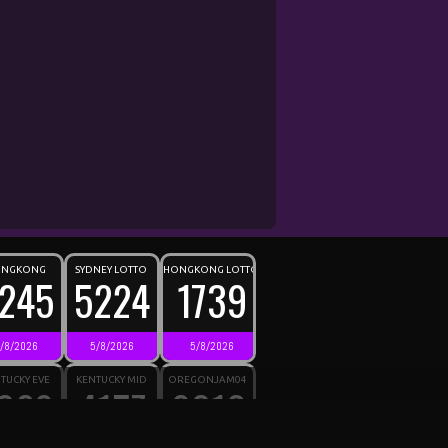
ONGKONG
SYDNEY LOTTO
HONGKONG LOTTO
245
5224
1739
/8/2026
5/8/2026
5/8/2026
TUCKY EVE
KENTUCKY MID
OREGONJAM04
029
4157
9016