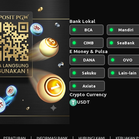
Bank Lokal
BCA
Mandiri
CIMB
SeaBank
E Money & Pulsa
DANA
OVO
Sakuku
Lain-lain
Axiata
Crypto Currency
USDT
PERATURAN
|
INFORMASI BANK
|
HUBUNGI KAMI
|
KEBIJAKAN P