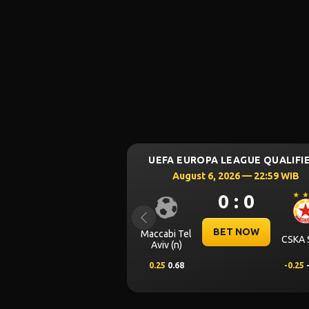
5/8/2026
5/8/2026
5/8/20
OREGONJAM07
OREGONJAM10
OREGONJ
9723
7388
88
6/8/2026
6/8/2026
5/8/20
UEFA EUROPA LEAGUE QUALIFI
August 7, 2026 — 00:45 WIB
0 : 0
Previous
BET NOW
PAOK
Ander
0.75
0.85
-0.75