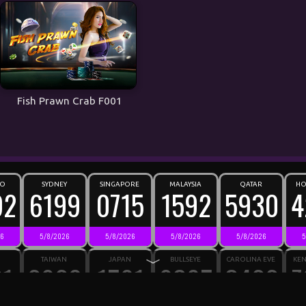
Fish Prawn Crab F001
RO
SYDNEY
SINGAPORE
MALAYSIA
QATAR
H
92
6199
0715
1592
5930
4
26
5/8/2026
5/8/2026
5/8/2026
5/8/2026
5
A
TAIWAN
JAPAN
BULLSEYE
CAROLINA EVE
KEN
61
6960
1581
9385
3466
7