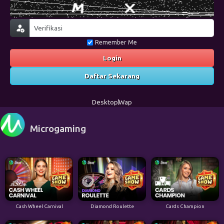
Remember Me
Login
Daftar Sekarang
Desktop
Wap
Microgaming
Cash Wheel Carnival
Diamond Roulette
Cards Champion