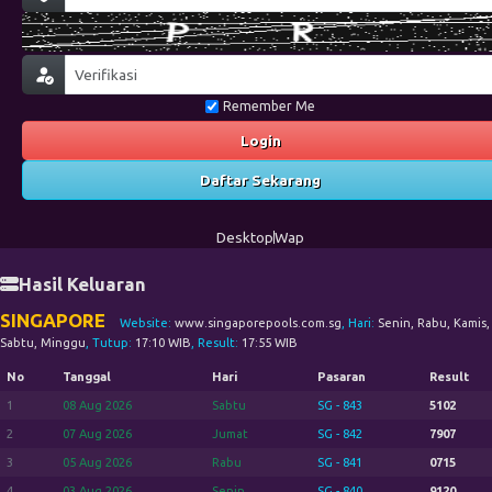
Remember Me
Login
Daftar Sekarang
Desktop
Wap
Hasil Keluaran
SINGAPORE
Website:
www.singaporepools.com.sg
, Hari:
Senin, Rabu, Kamis,
Sabtu, Minggu
, Tutup:
17:10 WIB
, Result:
17:55 WIB
No
Tanggal
Hari
Pasaran
Result
1
08 Aug 2026
Sabtu
SG - 843
5102
2
07 Aug 2026
Jumat
SG - 842
7907
3
05 Aug 2026
Rabu
SG - 841
0715
4
03 Aug 2026
Senin
SG - 840
9120