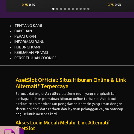
75
0.89
-0.75
0.93
0.25
TENTANG KAMI
BANTUAN
PERATURAN
INFORMASI BANK
HUBUNGI KAMI
KEBIJAKAN PRIVASI
PERSETUJUAN COOKIES
AsetSlot Official: Situs Hiburan Online & Link
Alternatif Terpercaya
Selamat datang di
AsetSlot
, platform resmi yang menghadirkan
berbagai pilihan permainan hiburan online terbaik di Asia. Kami
berkomitmen memberikan pengalaman bermain yang aman dengan
sistem enkripsi data terbaru dan layanan pelanggan 24 jam nonstop
bagi seluruh member kami.
Akses Login Mudah Melalui Link Alternatif
AsetSlot