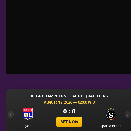
UEFA CHAMPIONS LEAGUE QUALIFIERS
August 12, 2026 — 02:00 WIB
0 : 0
Previous
Ne
BET NOW
Lyon
Sparta Praha
SK Stur