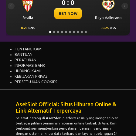
0 : 0
Previous
Next
BET NOW
evilla
Rayo Vallecano
Alaves
.25
0.95
-0.25
0.95
0.00
0.62
TENTANG KAMI
BANTUAN
PERATURAN
INFORMASI BANK
HUBUNGI KAMI
KEBIJAKAN PRIVASI
PERSETUJUAN COOKIES
AsetSlot Official: Situs Hiburan Online &
Link Alternatif Terpercaya
Selamat datang di
AsetSlot
, platform resmi yang menghadirkan
berbagai pilihan permainan hiburan online terbaik di Asia. Kami
berkomitmen memberikan pengalaman bermain yang aman
dengan sistem enkripsi data terbaru dan layanan pelanggan 24