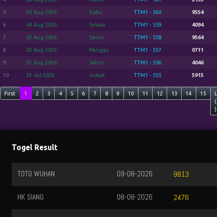
5
05 Aug 2026
Rabu
TTM1 - 560
9554
6
04 Aug 2026
Selasa
TTM1 - 559
4094
7
03 Aug 2026
Senin
TTM1 - 558
9564
8
02 Aug 2026
Minggu
TTM1 - 557
0711
9
01 Aug 2026
Sabtu
TTM1 - 556
4046
10
31 Jul 2026
Jumat
TTM1 - 555
5915
First
1
2
3
4
5
6
7
8
9
10
11
12
13
14
15
(
)
Togel Result
TOTO WUHAN
09-08-2026
9813
HK SIANG
08-08-2026
2476