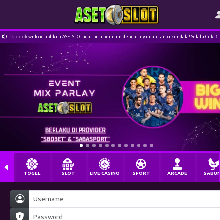
Harap download aplikasi ASETSLOT agar bisa bermain dengan nyaman tanpa kendala! Selalu Cek R
TOGEL
SLOT
LIVE CASINO
SPORT
ARCADE
SABU