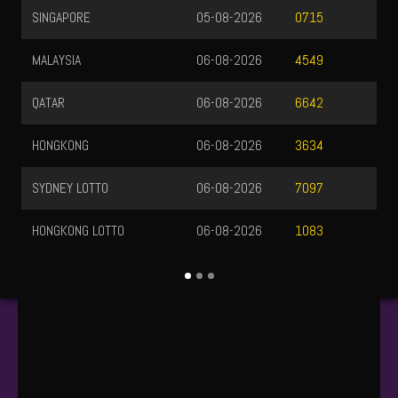
SINGAPORE
05-08-2026
0715
MALAYSIA
06-08-2026
4549
QATAR
06-08-2026
6642
HONGKONG
06-08-2026
3634
SYDNEY LOTTO
06-08-2026
7097
HONGKONG LOTTO
06-08-2026
1083