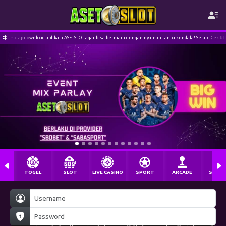
Harap download aplikasi ASETSLOT agar bisa bermain dengan nyaman tanpa kendala! Selalu Cek R
TOGEL
SLOT
LIVE CASINO
SPORT
ARCADE
SABU