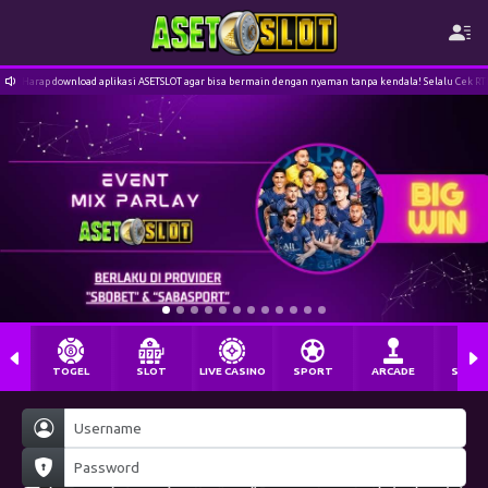
Harap download aplikasi ASETSLOT agar bisa bermain dengan nyaman tanpa kendala! Selalu Cek R
TOGEL
SLOT
LIVE CASINO
SPORT
ARCADE
SABU