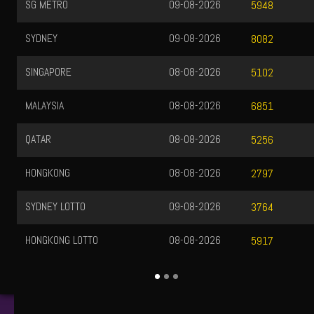
SG METRO
09-08-2026
5948
SYDNEY
09-08-2026
8082
SINGAPORE
08-08-2026
5102
MALAYSIA
08-08-2026
6851
QATAR
08-08-2026
5256
HONGKONG
08-08-2026
2797
SYDNEY LOTTO
09-08-2026
3764
HONGKONG LOTTO
08-08-2026
5917