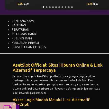
-0.75
0.93
0.25
0.95
TENTANG KAMI
BANTUAN
PERATURAN
INFORMASI BANK
HUBUNGI KAMI
KEBIJAKAN PRIVASI
PERSETUJUAN COOKIES
AsetSlot Official: Situs Hiburan Online & Link
Alternatif Terpercaya
Selamat datang di
AsetSlot
, platform resmi yang menghadirkan
berbagai pilihan permainan hiburan online terbaik di Asia. Kami
berkomitmen memberikan pengalaman bermain yang aman dengan
sistem enkripsi data terbaru dan layanan pelanggan 24 jam nonstop
bagi seluruh member kami.
Akses Login Mudah Melalui Link Alternatif
AsetSlot