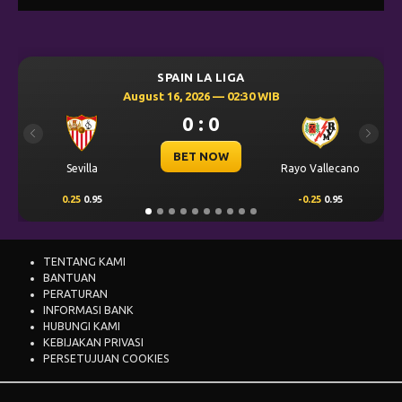
SPAIN LA LIGA
August 16, 2026 — 02:30 WIB
Augu
0 : 0
Previous
Next
BET NOW
Rayo Vallecano
Alaves
-0.25
0.95
0.00
0.62
TENTANG KAMI
BANTUAN
PERATURAN
INFORMASI BANK
HUBUNGI KAMI
KEBIJAKAN PRIVASI
PERSETUJUAN COOKIES