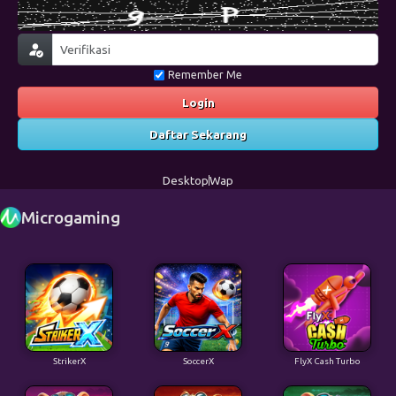
Remember Me
Login
Daftar Sekarang
Desktop
Wap
Microgaming
StrikerX
SoccerX
FlyX Cash Turbo