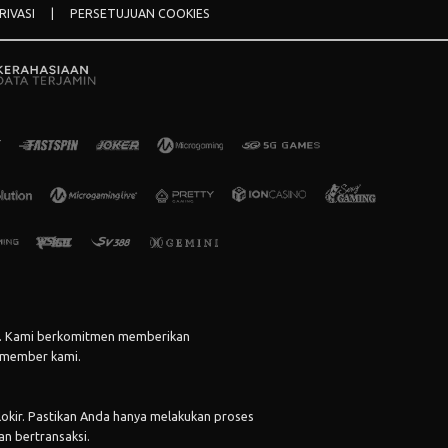
RIVASI
|
PERSETUJUAN COOKIES
sia. Kami berkomitmen memberikan
h member kami.
okir. Pastikan Anda hanya melakukan proses
n bertransaksi.