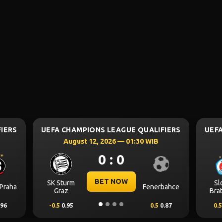
26
7/8/2026
7/8/2026
7/8/2026
7/8/2026
8
AM13
CAROLINA DAY
TOTOMACAU 0000
TOTOMACAU 1300
TOTOMACAU 1600
TOTO
33
6936
4072
6300
7875
6
26
8/8/2026
8/8/2026
7/8/2026
7/8/2026
FA CHAMPIONS LEAGUE QUALIFIERS
E-FOOTBALL F24 E
August 11, 2026 — 22:59 WIB
August 8, 20
0 : 0
0 
BET NOW
BET
Union Saint-
do Glimt
e-Real Madrid
Gilloise
0.75
0.82
-0.75
1.00
0.00
0.80