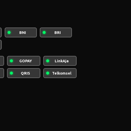
BNI
BRI
GOPAY
LinkAja
QRIS
Telkomsel