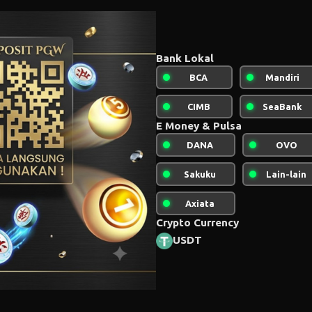
Bank Lokal
BCA
Mandiri
CIMB
SeaBank
E Money & Pulsa
DANA
OVO
Sakuku
Lain-lain
Axiata
Crypto Currency
USDT