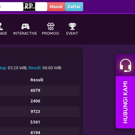
 bermain agar mendapatkan JP tanpa waktu yang lama. Terima kasih Perhatiannya ~
Masuk
Daftar
ADE
INTERACTIVE
PROMOSI
EVENT
utup:
05:20 WIB
, Result:
06:00 WIB
Result
6079
2406
9723
5361
6194