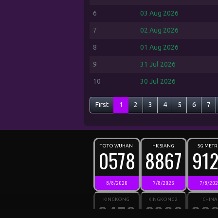
6
03 Aug 2026
7
02 Aug 2026
8
01 Aug 2026
9
31 Jul 2026
10
30 Jul 2026
First
1
2
3
4
5
6
7
TOTO WUHAN
HK SIANG
SG MET
0578
8867
91
8/8/2026
7/8/2026
7/8/20
KINGKONG
KINGKONG2
CHIN
0458
2898
66