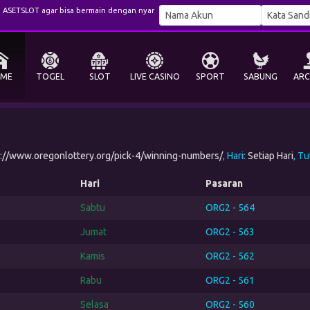
i ASETSLOT agar bisa bermain dengan nyaman tanpa kendala! Selalu Cek RTP sebelum
ME
TOGEL
SLOT
LIVE CASINO
SPORT
SABUNG
ARC
s://www.oregonlottery.org/pick-4/winning-numbers/
, Hari:
Setiap Hari
, T
Hari
Pasaran
Sabtu
ORG2 - 564
Jumat
ORG2 - 563
Kamis
ORG2 - 562
Rabu
ORG2 - 561
Selasa
ORG2 - 560