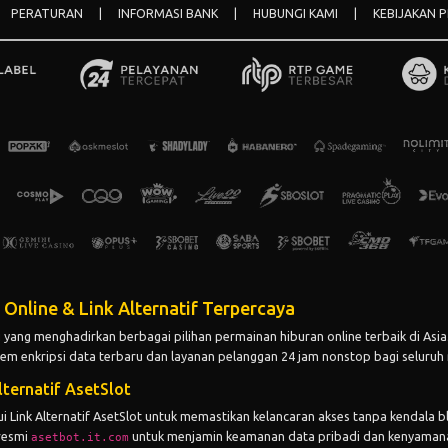
PERATURAN
|
INFORMASI BANK
|
HUBUNGI KAMI
|
KEBIJAKAN P
n Online & Link Alternatif Terpercaya
i yang menghadirkan berbagai pilihan permainan hiburan online terbaik di A
m enkripsi data terbaru dan layanan pelanggan 24 jam nonstop bagi seluru
ternatif AsetSlot
ui
Link Alternatif AsetSlot
untuk memastikan kelancaran akses tanpa kendala bl
 resmi
untuk menjamin keamanan data pribadi dan kenyamana
asetbot.it.com