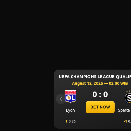
7/8/2026
7/8/2026
7/8/20
OREGONJAM07
OREGONJAM10
OREGONJ
6079
3397
12
8/8/2026
8/8/2026
7/8/20
ALIFIERS
UEFA CHAMPIONS LEAGUE QUALIFIERS
UE
WIB
August 12, 2026 — 01:15 WIB
0 : 0
Previous
BET NOW
Slovan
enerbahce
Mjallby
Bo
Bratislava
0.5
0.87
0.5
0.83
-0.5
0.99