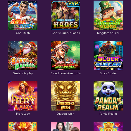
Goal Rush
God's Gambit Hades
Kingdom of Luck
Santa's Payday
Bloodmoon Amazonia
Block Buster
Fiery Lady
Dragon Wish
Panda Realm