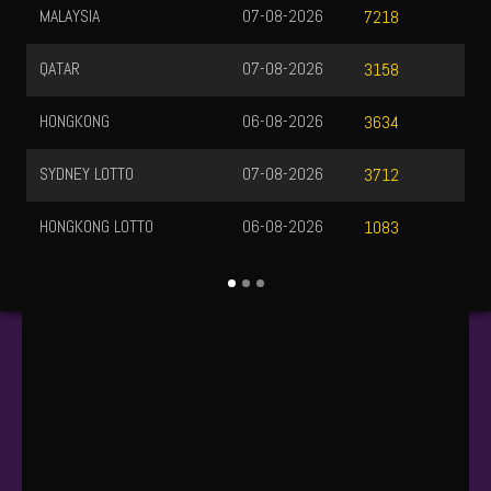
BULLSEYE
07-08-2026
4853
CAROLINA EVE
07-08-2026
2544
KENTUCKY EVE
07-08-2026
0052
KENTUCKY MID
07-08-2026
5989
OREGONJAM04
07-08-2026
5398