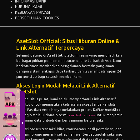
INFORMASI BANK
HUBUNGI KAMI
KEBIJAKAN PRIVASI
PERSETUJUAN COOKIES
AsetSlot Official: Situs Hiburan Online &
Link Alternatif Terpercaya
Selamat datang di
AsetSlot
, platform resmi yang menghadirkan
berbagai pilihan permainan hiburan online terbaik di Asia. Kami
berkomitmen memberikan pengalaman bermain yang aman
dengan sistem enkripsi data terbaru dan layanan pelanggan 24
jam nonstop bagi seluruh member kami.
Akses Login Mudah Melalui Link Alternatif
AsetSlot
Sebagai situs pusat, kami selalu memperbarui
Link Alternatif
AsetSlot
untuk memastikan kelancaran akses tanpa kendala
blokir. Pastikan Anda hanya melakukan proses
Daftar AsetSlot
dan login melalui domain resmi
untuk menjamin
asetbot.it.com
keamanan data pribadi dan kenyamanan bertransaksi.
Nikmati proses transaksi kilat, transparansi hasil permainan, dan
beragam promo menarik setiap harinya. Bergabunglah sekarang
bersama komunitas pemain profesional di
Aset Slot
dan rasakan