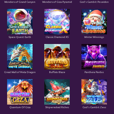
Wonders of Grand Canyon
Wonders of Giza Pyramid
God's Gambit: Poseidon
Space Quest: Earth
Classic Diamond X5
Winter Winnings
Great Wall of Meta Dragon
Buffalo Blaze
Panthera Pardus
Quantum Of Giza
Shipwrecked Riches
God's Gambit: Zeus